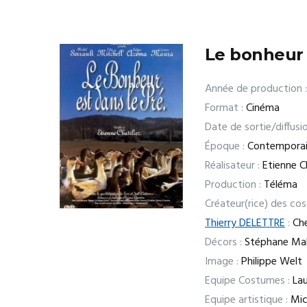
Le bonheur 
Année de production :
Format :
Cinéma
Date de sortie/diffusio
Époque :
Contempora
Réalisateur :
Etienne Ch
Production :
Téléma
Créateur(rice) des co
Thierry DELETTRE
:
Che
Décors :
Stéphane Ma
Image :
Philippe Welt
Equipe Costumes :
Lau
Equipe artistique :
Mich