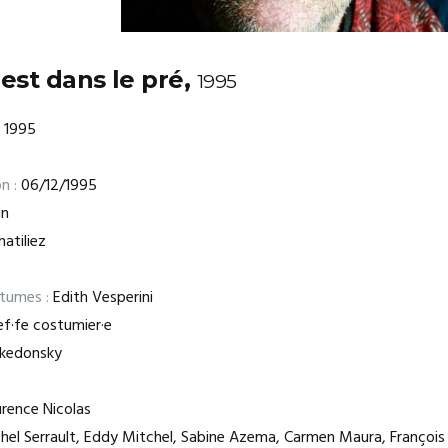
est dans le pré,
1995
1995
n :
06/12/1995
in
atiliez
stumes :
Edith Vesperini
f·fe costumier·e
kedonsky
rence Nicolas
el Serrault, Eddy Mitchel, Sabine Azema, Carmen Maura, François 