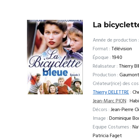
La bicyclet
Année de production :
Format :
Télévision
Époque :
1940
Réalisateur :
Thierry BI
Production :
Gaumont
Créateur(rice) des co
Thierry DELETTRE
:
Che
Jean-Marc PION
:
Habil
Décors :
Jean-Pierre C
Image :
Dominique Boui
Equipe Costumes :
Nat
Patricia Faget