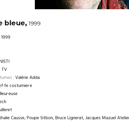
te bleue,
1999
1999
NISTI
 TV
stumes :
Valérie Adda
f·fe costumier·e
leur·euse
lech
lleret
halie Causse, Poupe Sitbon, Bruce Lignerat, Jacques Mazuel Atelier