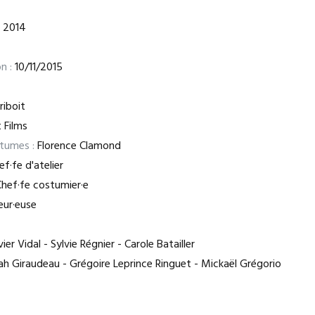
2014
n :
10/11/2015
riboit
 Films
stumes :
Florence Clamond
f·fe d'atelier
hef·fe costumier·e
eur·euse
ier Vidal - Sylvie Régnier - Carole Batailler
h Giraudeau - Grégoire Leprince Ringuet - Mickaël Grégorio