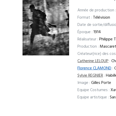
Année de production :
Format :
Télévision
Date de sortie/diffusio
Époque :
1914
Réalisateur :
Philippe T
Production :
Mascaret
Créateur(rice) des co
Catherine LELOUP
:
Che
Florence CLAMOND
:
C
Sylvie REGNIER
:
Habill
Image :
Gilles Porte
Equipe Costumes :
Xav
Equipe artistique :
Sara