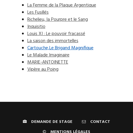
La Femme de la Plaque Argentique
Les Fusillés
Richelieu, la Pourpre et le Sang
Inquisitio
Louis XI : Le pouvoir fracassé
La saison des immortelles
Cartouche,Le Brigand Magnifique
Le Malade Imaginaire
MARIE-ANTOINETTE
Vipère au Poing
DEMANDE DE STAGE
CONTACT
MENTIONS LÉGALES