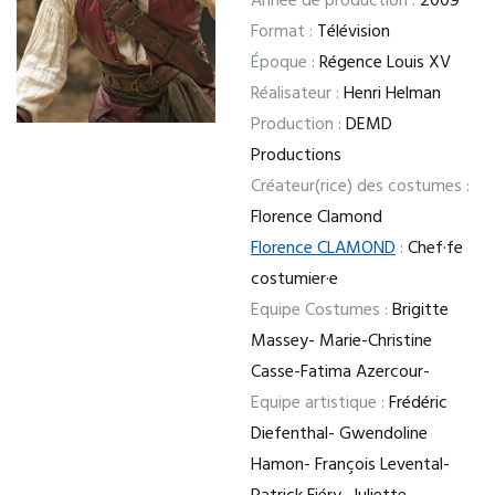
Année de production :
2009
Format :
Télévision
Époque :
Régence Louis XV
Réalisateur :
Henri Helman
Production :
DEMD
Productions
Créateur(rice) des costumes :
Florence Clamond
Florence CLAMOND
:
Chef·fe
costumier·e
Equipe Costumes :
Brigitte
Massey- Marie-Christine
Casse-Fatima Azercour-
Equipe artistique :
Frédéric
Diefenthal- Gwendoline
Hamon- François Levental-