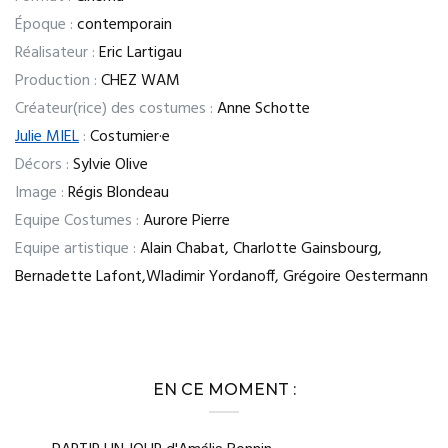
Époque :
contemporain
Réalisateur :
Eric Lartigau
Production :
CHEZ WAM
Créateur(rice) des costumes :
Anne Schotte
Julie MIEL
:
Costumier·e
Décors :
Sylvie Olive
Image :
Régis Blondeau
Equipe Costumes :
Aurore Pierre
Equipe artistique :
Alain Chabat, Charlotte Gainsbourg,
Bernadette Lafont,Wladimir Yordanoff, Grégoire Oestermann
EN CE MOMENT :