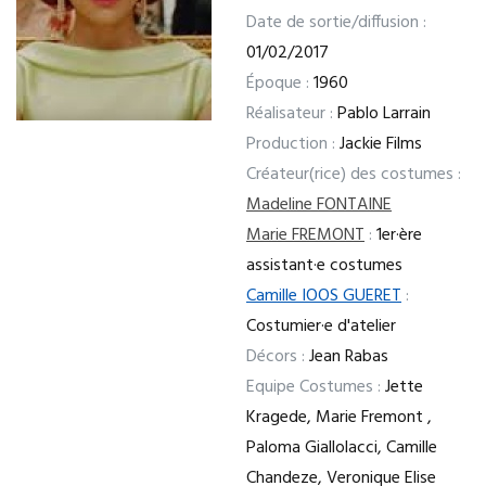
Date de sortie/diffusion :
01/02/2017
Époque :
1960
Réalisateur :
Pablo Larrain
Production :
Jackie Films
Créateur(rice) des costumes :
Madeline FONTAINE
Marie FREMONT
:
1er·ère
assistant·e costumes
Camille IOOS GUERET
:
Costumier·e d'atelier
Décors :
Jean Rabas
Equipe Costumes :
Jette
Kragede, Marie Fremont ,
Paloma Giallolacci, Camille
Chandeze, Veronique Elise