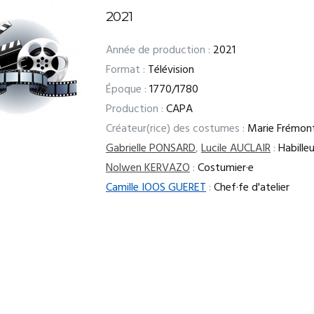
2021
Année de production :
2021
Format :
Télévision
Époque :
1770/1780
Production :
CAPA
Créateur(rice) des costumes :
Marie Frémon
Gabrielle PONSARD
,
Lucile AUCLAIR
:
Habilleu
Nolwen KERVAZO
:
Costumier·e
Camille IOOS GUERET
:
Chef·fe d'atelier