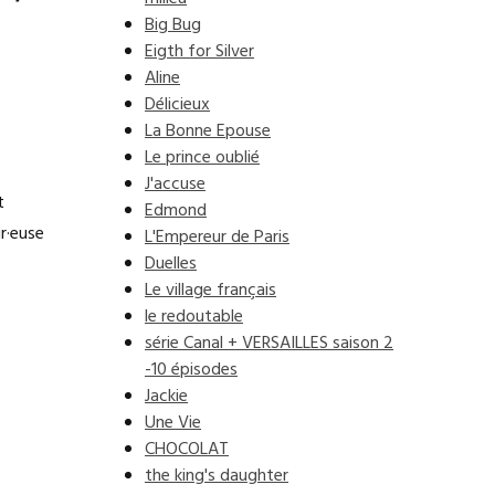
Big Bug
Eigth for Silver
Aline
Délicieux
La Bonne Epouse
Le prince oublié
J'accuse
t
Edmond
r·euse
L'Empereur de Paris
Duelles
Le village français
le redoutable
série Canal + VERSAILLES saison 2
-10 épisodes
Jackie
Une Vie
CHOCOLAT
the king's daughter