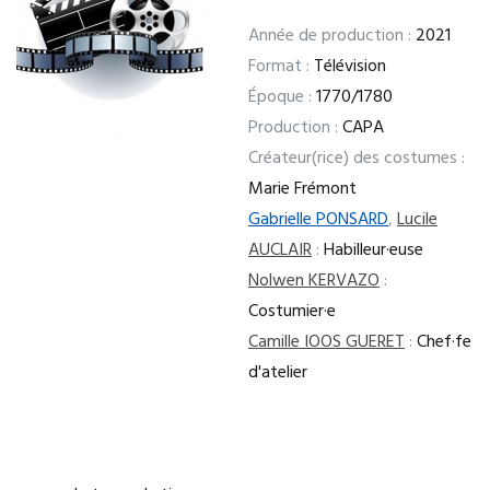
Année de production :
2021
Format :
Télévision
Époque :
1770/1780
Production :
CAPA
Créateur(rice) des costumes :
Marie Frémont
Gabrielle PONSARD
,
Lucile
AUCLAIR
:
Habilleur·euse
Nolwen KERVAZO
:
Costumier·e
Camille IOOS GUERET
:
Chef·fe
d'atelier