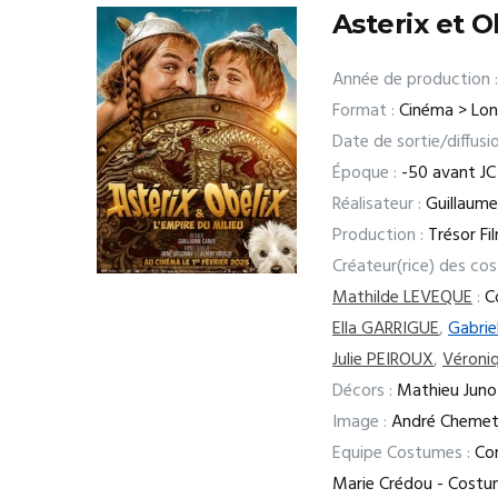
Asterix et O
Année de production :
Format :
Cinéma > Lo
Date de sortie/diffusio
Époque :
-50 avant JC
Réalisateur :
Guillaume
Production :
Trésor Fi
Créateur(rice) des co
Mathilde LEVEQUE
:
Co
Ella GARRIGUE
,
Gabri
Julie PEIROUX
,
Véron
Décors :
Mathieu Juno
Image :
André Chemet
Equipe Costumes :
Cor
Marie Crédou - Costum