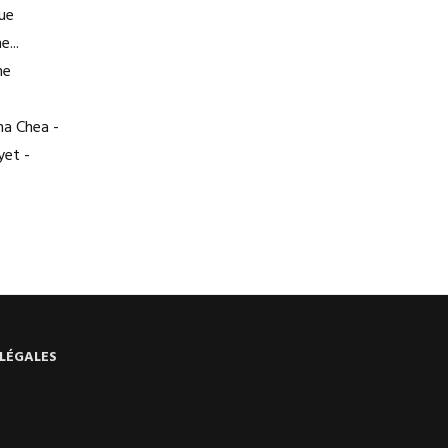
que
...
ne
na Chea -
yet -
LÉGALES