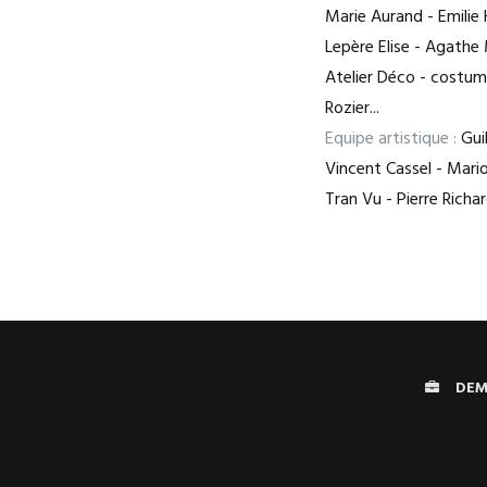
Marie Aurand - Emilie 
Lepère Elise - Agathe
Atelier Déco - costume
Rozier...
Equipe artistique :
Guil
Vincent Cassel - Mari
Tran Vu - Pierre Rich
DEM