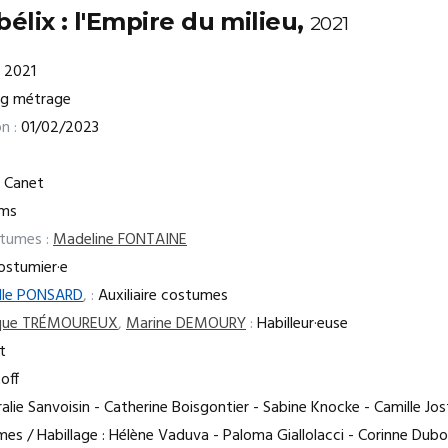
bélix : l'Empire du milieu,
2021
2021
ng métrage
n :
01/02/2023
 Canet
lms
stumes :
Madeline FONTAINE
stumier·e
elle PONSARD
,
:
Auxiliaire costumes
ique TRÉMOUREUX
,
Marine DEMOURY
:
Habilleur·euse
t
off
alie Sanvoisin - Catherine Boisgontier - Sabine Knocke - Camille Jos
es / Habillage : Hélène Vaduva - Paloma Giallolacci - Corinne Duboi