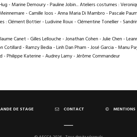
Hug - Marine Demoury - Pauline Jobin... Ateliers costumes : Veroni
 Meinnemare - Camille Ioos - Anna Maria Di Mambro - Pascale Paume
s : Clément Bottier - Ludivine Roux - Clémentine Tonellier - Sandri
laume Canet - Gilles Lellouche - Jonathan Cohen - Julie Chen - Lean
on Cotillard - Ramzy Bedia - Linh Dan Pham - José Garcia - Manu Pa
ard - Philippe Katerine - Audrey Lamy - Jérôme Commandeur
ANDE DE STAGE
CONTACT
MENTIONS 