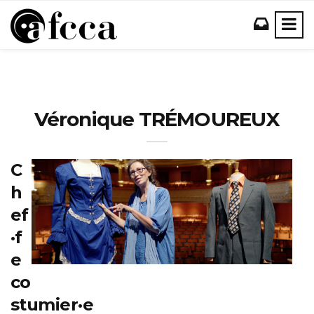
Véronique TRÉMOUREUX
C
h
ef
·f
e
co
stumier·e