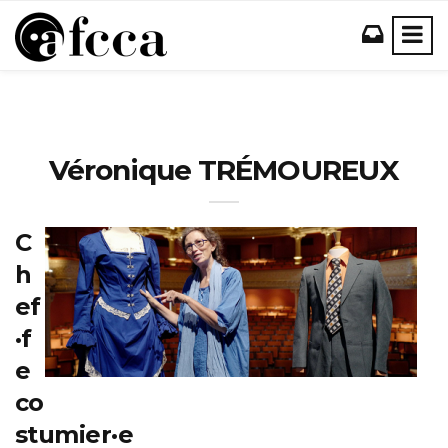
Véronique TRÉMOUREUX
C
h
ef
·f
e
co
stumier·e