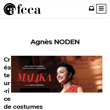
Agnès NODEN
Cr
éa
te
ur
·ri
ce
de costumes