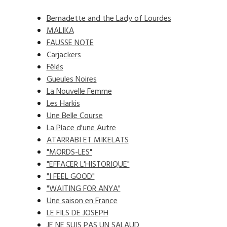
Bernadette and the Lady of Lourdes
MALIKA
FAUSSE NOTE
Carjackers
Fêlés
Gueules Noires
La Nouvelle Femme
Les Harkis
Une Belle Course
La Place d'une Autre
ATARRABI ET MIKELATS
"MORDS-LES"
"EFFACER L'HISTORIQUE"
"I FEEL GOOD"
"WAITING FOR ANYA"
Une saison en France
LE FILS DE JOSEPH
JE NE SUIS PAS UN SALAUD