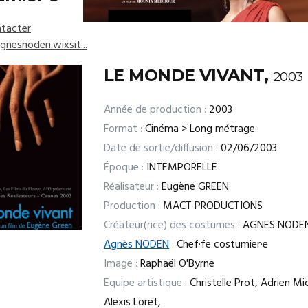
tacter
gnesnoden.wixsit...
LE MONDE VIVANT,
2003
Année de production :
2003
Format :
Cinéma > Long métrage
Date de sortie/diffusion :
02/06/2003
Époque :
INTEMPORELLE
Réalisateur :
Eugène GREEN
Production :
MACT PRODUCTIONS
Créateur(rice) des costumes :
AGNES NODE
Agnès NODEN
:
Chef·fe costumier·e
Image :
Raphaël O'Byrne
Equipe artistique :
Christelle Prot, Adrien Mi
Alexis Loret,