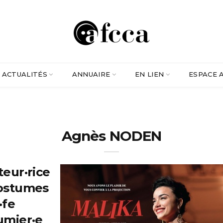
ACTUALITÉS
ANNUAIRE
EN LIEN
ESPACE 
Agnès NODEN
teur·rice
ostumes
·fe
umier·e