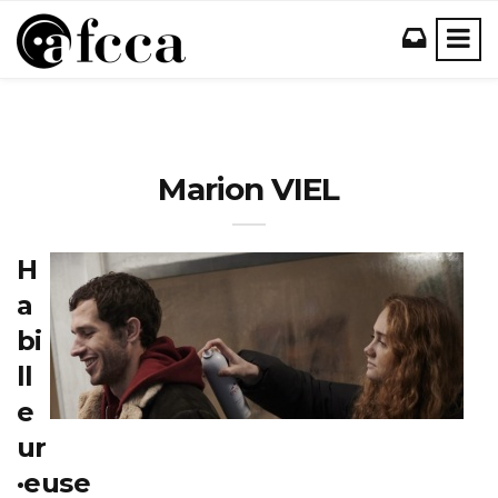
Marion VIEL
H
a
bi
ll
e
ur
·euse