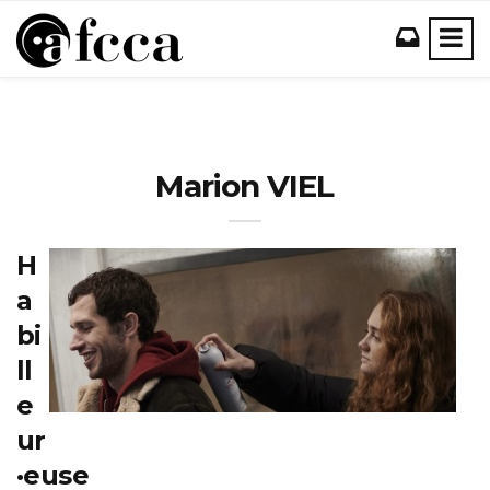
Marion VIEL
H
a
bi
ll
e
ur
·euse