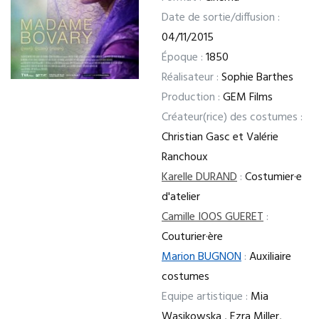
Date de sortie/diffusion :
04/11/2015
Époque :
1850
Réalisateur :
Sophie Barthes
Production :
GEM Films
Créateur(rice) des costumes :
Christian Gasc et Valérie
Ranchoux
Karelle DURAND
:
Costumier·e
d'atelier
Camille IOOS GUERET
:
Couturier·ère
Marion BUGNON
:
Auxiliaire
costumes
Equipe artistique :
Mia
Wasikowska , Ezra Miller,