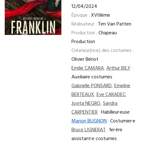
12/04/2024
Époque :
XVIIIème
Réalisateur :
Tim Van Patten
Production :
Chapeau
Production
Créateur(rice) des costumes :
Olivier Bériot
Emilie CAMARA
,
Arthur BILY
:
Auxiliaire costumes
Gabrielle PONSARD
,
Emeline
BERTEAUX
,
Eve CARADEC
,
Jovita NEGRO
,
Sandra
CARPENTIER
:
Habilleur·euse
Marion BUGNON
:
Costumier·e
Bruce LIGNERAT
:
1er·ère
assistant·e costumes