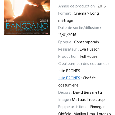
Année de production :
2015
Format :
Cinéma > Long
métrage
Date de sortie/diffusion :
13/01/2016
Époque :
Contemporain
Réalisateur :
Eva Husson
Production :
Full House
Créateur(rice) des costumes :
Julie BRONES
Julie BRONES
:
Chef·fe
costumier·e
Décors :
David Bersanetti
Image :
Mattias Troelstrup
Equipe artistique :
Finnegan
Oldfield, Marilyn Lima, Lorenzo