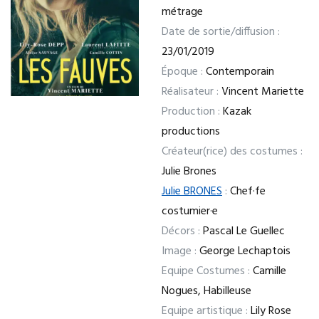
métrage
Date de sortie/diffusion :
23/01/2019
Époque :
Contemporain
Réalisateur :
Vincent Mariette
Production :
Kazak
productions
Créateur(rice) des costumes :
Julie Brones
Julie BRONES
:
Chef·fe
costumier·e
Décors :
Pascal Le Guellec
Image :
George Lechaptois
Equipe Costumes :
Camille
Nogues, Habilleuse
Equipe artistique :
Lily Rose