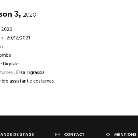
son 3,
2020
2020
n :
20/12/2021
in
combe
 Digitale
stumes :
Elisa Ingrassia
r·ère assistant·e costumes
ANDE DE STAGE
CONTACT
MENTIONS 