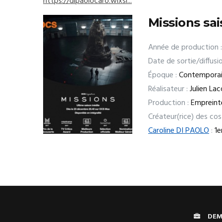
https://dipaolocaro.wixsi...
Missions sai
Année de production :
Date de sortie/diffusio
Époque :
Contempora
Réalisateur :
Julien La
Production :
Empreinte
Créateur(rice) des co
Caroline DI PAOLO
:
1e
DEM