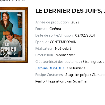
ipaolocaro.wixsi...
LE DERNIER DES JUIFS,
Année de production :
2023
Format :
Cinéma
Date de sortie/diffusion :
02/02/2024
Époque :
CONTEMPORAIN
Réalisateur :
Noé debré
Production :
Moonshaker
Créateur(rice) des costumes :
Elisa Ingrassia
Caroline DI PAOLO
:
Costumier·e
Equipe Costumes :
Stagiaire prépa : Clémence
Renfort Figuration : kim Schaffner