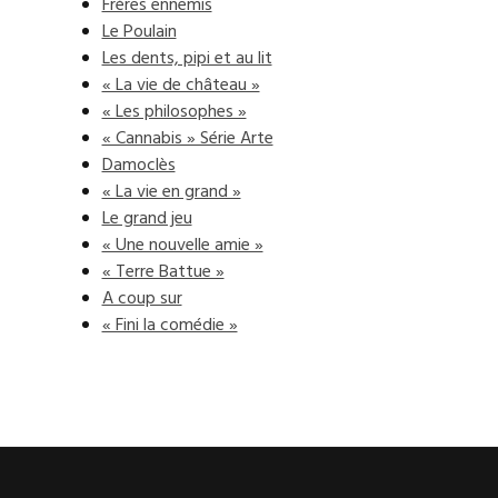
Frères ennemis
Le Poulain
Les dents, pipi et au lit
« La vie de château »
« Les philosophes »
« Cannabis » Série Arte
Damoclès
« La vie en grand »
Le grand jeu
« Une nouvelle amie »
« Terre Battue »
A coup sur
« Fini la comédie »