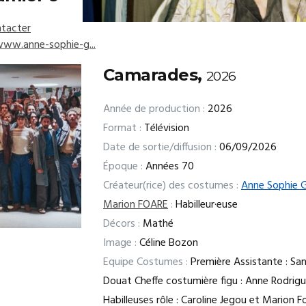
tacter
www.anne-sophie-g...
Camarades,
2026
Année de production :
2026
Format :
Télévision
Date de sortie/diffusion :
06/09/2026
Époque :
Années 70
Créateur(rice) des costumes :
Anne Sophie 
Marion FOARE
:
Habilleur·euse
Décors :
Mathé
Image :
Céline Bozon
Equipe Costumes :
Première Assistante : San
Douat Cheffe costumière figu : Anne Rodrig
Habilleuses rôle : Caroline Jegou et Marion F