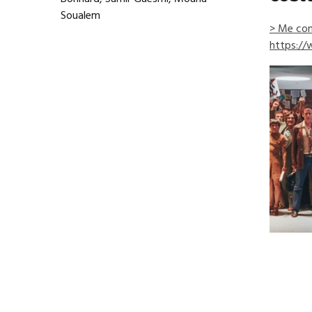
Soualem
> Me con
https://