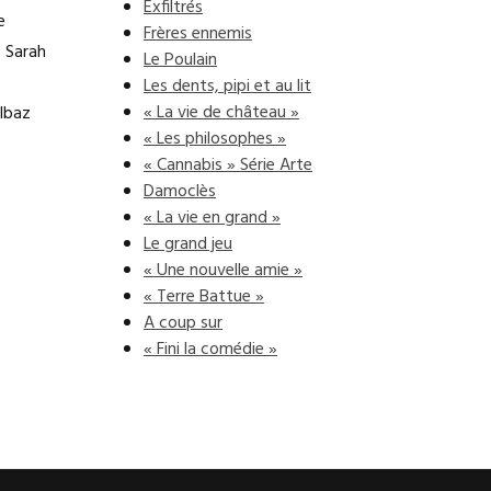
Exfiltrés
e
Frères ennemis
: Sarah
Le Poulain
Les dents, pipi et au lit
« La vie de château »
lbaz
« Les philosophes »
« Cannabis » Série Arte
Damoclès
« La vie en grand »
Le grand jeu
« Une nouvelle amie »
« Terre Battue »
A coup sur
« Fini la comédie »