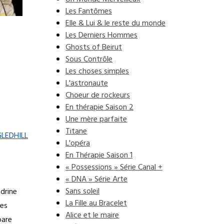
Les Fantômes
Elle & Lui & le reste du monde
Les Derniers Hommes
Ghosts of Beirut
Sous Contrôle
Les choses simples
L'astronaute
Choeur de rockeurs
En thérapie Saison 2
Une mère parfaite
Titane
GLEDHILL
L'opéra
En Thérapie Saison 1
« Possessions » Série Canal +
« DNA » Série Arte
Sans soleil
drine
La Fille au Bracelet
ues
Alice et le maire
oare