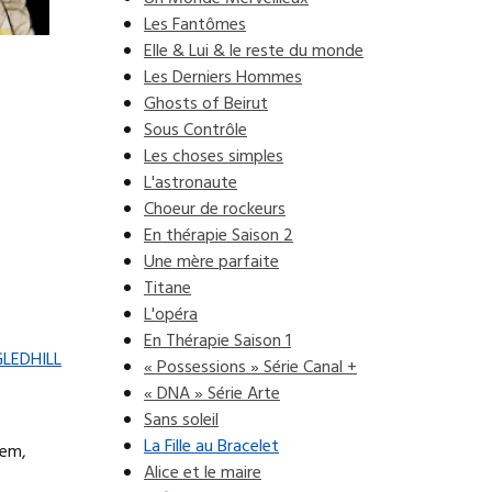
Les Fantômes
Elle & Lui & le reste du monde
Les Derniers Hommes
Ghosts of Beirut
Sous Contrôle
Les choses simples
L'astronaute
Choeur de rockeurs
En thérapie Saison 2
Une mère parfaite
Titane
L'opéra
En Thérapie Saison 1
GLEDHILL
« Possessions » Série Canal +
« DNA » Série Arte
Sans soleil
La Fille au Bracelet
Zem,
Alice et le maire