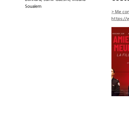
Soualem
> Me con
https://