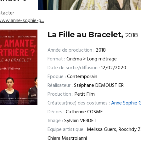
tacter
www.anne-sophie-g...
La Fille au Bracelet,
2018
Année de production :
2018
Format :
Cinéma > Long métrage
Date de sortie/diffusion :
12/02/2020
Époque :
Contemporain
Réalisateur :
Stéphane DEMOUSTIER
Production :
Petit Film
Créateur(rice) des costumes :
Anne Sophie 
Décors :
Catherine COSME
Image :
Sylvain VERDET
Equipe artistique :
Melissa Guers, Roschdy 
Chiara Mastroianni