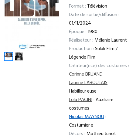
Format :
Télévision
Date de sortie/diffusion :
01/11/2024
Époque :
1980
Réalisateur :
Mélanie Laurent
Production :
Sulak Film /
Légende Film
Créateur(rice) des costumes :
Corinne BRUAND
Laurine LABOULAIS
:
Habilleur·euse
Lola PACINI
:
Auxiliaire
costumes
Nicolas MAYNOU
:
Costumier·e
Décors :
Mathieu Junot