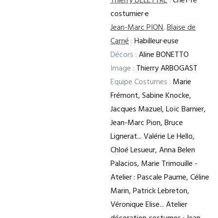
Thierry DELETTRE
:
Chef·fe
costumier·e
Jean-Marc PION
,
Blaise de
Carné
:
Habilleur·euse
Décors :
Aline BONETTO
Image :
Thierry ARBOGAST
Equipe Costumes :
Marie
Frémont, Sabine Knocke,
Jacques Mazuel, Loïc Barnier,
Jean-Marc Pion, Bruce
Lignerat... Valérie Le Hello,
Chloé Lesueur, Anna Belen
Palacios, Marie Trimouille -
Atelier : Pascale Paume, Céline
Marin, Patrick Lebreton,
Véronique Elise... Atelier