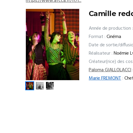
https://www.afcca.fr/fr/1...
Camille red
Année de production :
Format :
Cinéma
Date de sortie/diffusio
Réalisateur :
Noémie L
Créateur(rice) des co
Paloma GIALLOLACCI
Marie FREMONT
:
Chef