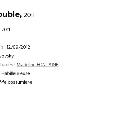
ouble,
2011
2011
n :
12/09/2012
vovsky
stumes :
Madeline FONTAINE
:
Habilleur·euse
·fe costumier·e