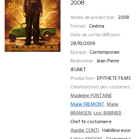
2008
Année de production :
2008
Format :
Cinéma
Date de sortie/diffusion :
28/10/2009
Époque :
Contemporain
Réalisateur :
Jean-Pierre
JEUNET
Production :
EPITHETE FILMS
Créateur(rice) des costumes :
Madeline FONTAINE
Marie FREMONT
,
Marie
BRAMSEN
,
Loïc BARNIER
:
Chef·fe costumier·e
Aurélie CONTI
:
Habilleur·euse