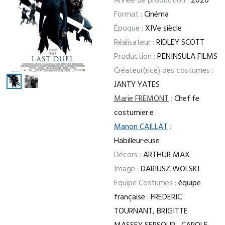
Année de production :
2020
Format :
Cinéma
Époque :
XIVe siècle
Réalisateur :
RIDLEY SCOTT
Production :
PENINSULA FILMS
Créateur(rice) des costumes :
JANTY YATES
Marie FREMONT
:
Chef·fe
costumier·e
Manon CAILLAT
:
Habilleur·euse
Décors :
ARTHUR MAX
Image :
DARIUSZ WOLSKI
Equipe Costumes :
équipe
française : FREDERIC
TOURNANT, BRIGITTE