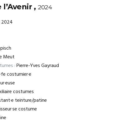
l’Avenir ,
2024
2024
apisch
e Meut
stumes :
Pierre-Yves Gayraud
·fe costumier·e
eur·euse
iliaire costumes
tant·e teinture/patine
sseur·se costume
ine