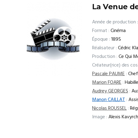
La Venue de 
Année de production :
Format :
Cinéma
Époque :
1895
Réalisateur :
Cédric Kl
Production :
Ce Qui M
Créateur(rice) des co
Pascale PAUME
:
Chef
Marion FOARE
:
Habill
Audrey GEORGES
:
Aux
Manon CAILLAT
:
Assis
Nicolas ROUSSEL
:
Régi
Image :
Alexis Kavyrch