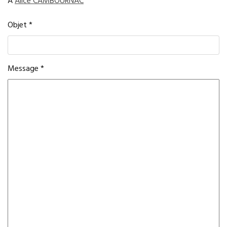
À
Alice CAMBOURNAC
Objet
*
Message
*