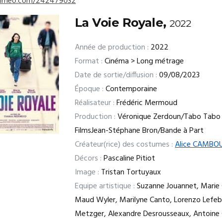
/vimeo.com/242479032
La Voie Royale,
2022
Année de production :
2022
Format :
Cinéma > Long métrage
Date de sortie/diffusion :
09/08/2023
Époque :
Contemporaine
Réalisateur :
Frédéric Mermoud
Production :
Véronique Zerdoun/Tabo Tabo
FilmsJean-Stéphane Bron/Bande à Part
Créateur(rice) des costumes :
Alice CAMBO
Décors :
Pascaline Pitiot
Image :
Tristan Tortuyaux
Equipe artistique :
Suzanne Jouannet, Marie
Maud Wyler, Marilyne Canto, Lorenzo Lefebv
Metzger, Alexandre Desrousseaux, Antoine