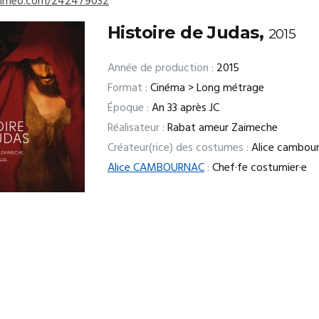
/vimeo.com/242479032
Histoire de Judas,
2015
Année de production :
2015
Format :
Cinéma > Long métrage
Époque :
An 33 après JC
Réalisateur :
Rabat ameur Zaimeche
Créateur(rice) des costumes :
Alice cambou
Alice CAMBOURNAC
:
Chef·fe costumier·e