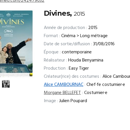
/vimeo.com/242479032
Divines,
2015
Année de production :
2015
Format :
Cinéma > Long métrage
Date de sortie/diffusion :
31/08/2016
Époque :
contemporaine
Réalisateur :
Houda Benyamina
Production :
Easy Tiger
Créateur(rice) des costumes :
Alice Cambou
Alice CAMBOURNAC
:
Chef·fe costumier·e
Morgane BELLEFET
:
Costumier·e
Image :
Julien Poupard