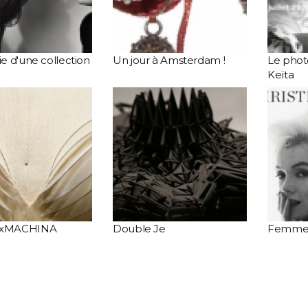
e d'une collection
Un jour à Amsterdam !
Le pho
Keïta
xMACHINA
Double Je
Femmes