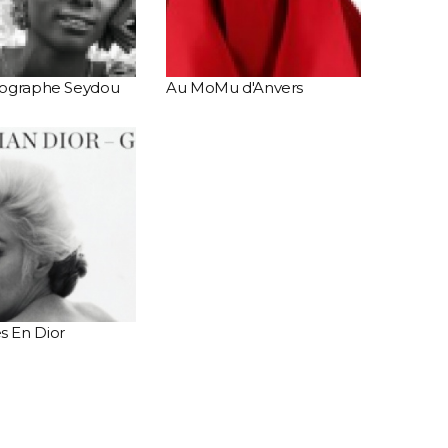
tographe Seydou
Au MoMu d'Anvers
 En Dior