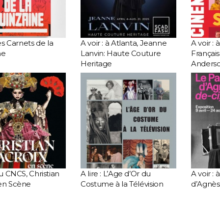
Les Carnets de la
A voir : à Atlanta, Jeanne
A voir :
ne
Lanvin: Haute Couture
Français
Heritage
Anders
au CNCS, Christian
A lire : L’Age d’Or du
A voir : 
 en Scène
Costume à la Télévision
d’Agnès 