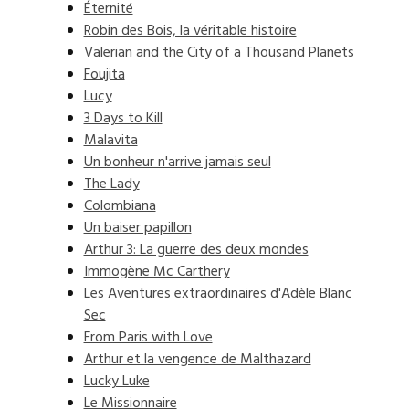
Éternité
Robin des Bois, la véritable histoire
Valerian and the City of a Thousand Planets
Foujita
Lucy
3 Days to Kill
Malavita
Un bonheur n'arrive jamais seul
The Lady
Colombiana
Un baiser papillon
Arthur 3: La guerre des deux mondes
Immogène Mc Carthery
Les Aventures extraordinaires d'Adèle Blanc
Sec
From Paris with Love
Arthur et la vengence de Malthazard
Lucky Luke
Le Missionnaire