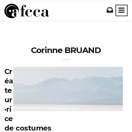
Corinne BRUAND
Cr
éa
te
ur
·ri
ce
de costumes