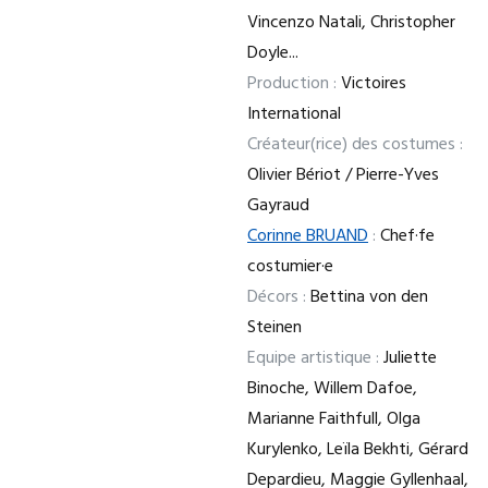
Vincenzo Natali, Christopher
Doyle...
Production :
Victoires
International
Créateur(rice) des costumes :
Olivier Bériot / Pierre-Yves
Gayraud
Corinne BRUAND
:
Chef·fe
costumier·e
Décors :
Bettina von den
Steinen
Equipe artistique :
Juliette
Binoche, Willem Dafoe,
Marianne Faithfull, Olga
Kurylenko, Leïla Bekhti, Gérard
Depardieu, Maggie Gyllenhaal,