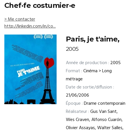
Chef·fe costumier·e
> Me contacter
http://linkedin.com/in/co...
Paris, je t'aime,
2005
Année de production :
2005
Format :
Cinéma > Long
métrage
Date de sortie/diffusion :
21/06/2006
Époque :
Drame contemporain
Réalisateur :
Gus Van Sant,
Wes Craven, Alfonso Cuarón,
Olivier Assayas, Walter Salles,