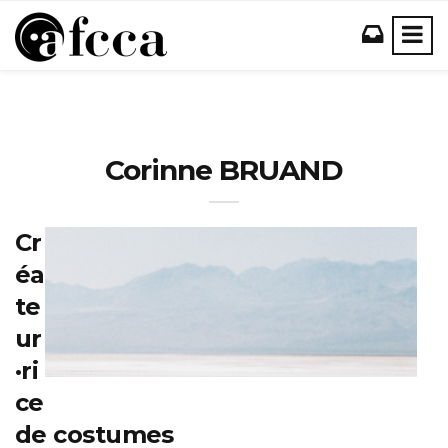
Corinne BRUAND
Cr
éa
te
ur
·ri
ce
de costumes