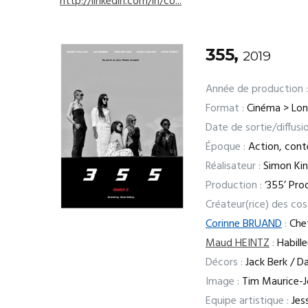
http://linkedin.com/in/co...
355,
2019
Année de production :
Format :
Cinéma > Lo
Date de sortie/diffusio
Époque :
Action, con
Réalisateur :
Simon Ki
Production :
‘355’ Pro
Créateur(rice) des co
Corinne BRUAND
:
Chef
Maud HEINTZ
:
Habille
Décors :
Jack Berk / D
Image :
Tim Maurice-J
Equipe artistique :
Jess