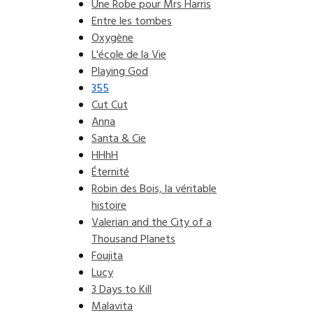
Une Robe pour Mrs Harris
Entre les tombes
Oxygène
L'école de la Vie
Playing God
355
Cut Cut
Anna
Santa & Cie
HHhH
Éternité
Robin des Bois, la véritable
histoire
Valerian and the City of a
Thousand Planets
Foujita
Lucy
3 Days to Kill
Malavita