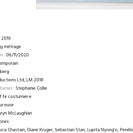
2019
ng métrage
n :
06/11/2020
temporain
nberg
ductions Ltd, LM 2018
stumes :
Stephanie Collie
·fe costumier·e
ur·euse
aryn McLaughlan
ones
ica Chastain, Diane Kruger, Sebastian Stan, Lupita Nyong'o, Penél