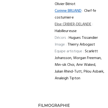
Olivier Bériot
Corinne BRUAND
:
Chef·fe
costumier·e
Elise CRIBIER-DELANDE
:
Habilleur·euse
Décors :
Hugues Tissandier
Image :
Thierry Arbogast
Equipe artistique :
Scarlett
Johansson, Morgan Freeman,
Min-sik Choi, Amr Waked,
Julian Rhind-Tutt, Pilou Asbæk,
Analeigh Tipton
FILMOGRAPHIE