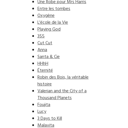
Une Robe pour Mrs Harris
Entre les tombes
Oxygène
L'école de la Vie
Playing God
355
Cut Cut
Anna
Santa & Cie
HHhH
Éternité
Robin des Bois, la véritable
histoire
Valerian and the City of a
Thousand Planets
Foujita
Lucy
3 Days to Kill
Malavita