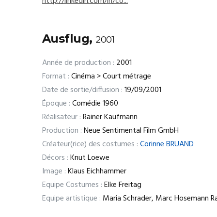
http://linkedin.com/in/co...
Ausflug,
2001
Année de production :
2001
Format :
Cinéma > Court métrage
Date de sortie/diffusion :
19/09/2001
Époque :
Comédie 1960
Réalisateur :
Rainer Kaufmann
Production :
Neue Sentimental Film GmbH
Créateur(rice) des costumes :
Corinne BRUAND
Décors :
Knut Loewe
Image :
Klaus Eichhammer
Equipe Costumes :
Elke Freitag
Equipe artistique :
Maria Schrader, Marc Hosemann Rain