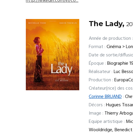
http://linkedin.com/in/co...
The Lady,
20
Année de production :
Format :
Cinéma > Lo
Date de sortie/diffusio
Époque :
Biographie 1
Réalisateur :
Luc Bess
Production :
EuropaCo
Créateur(rice) des co
Corinne BRUAND
:
Chef
Décors :
Hugues Tissa
Image :
Thierry Arbog
Equipe artistique :
Mic
Wooldridge, Benedict