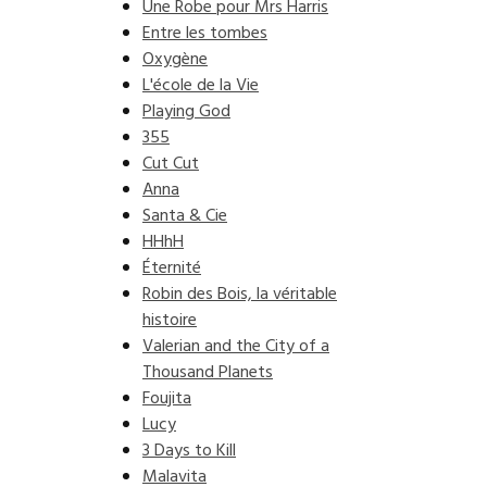
Une Robe pour Mrs Harris
Entre les tombes
Oxygène
L'école de la Vie
Playing God
355
Cut Cut
Anna
Santa & Cie
HHhH
Éternité
Robin des Bois, la véritable
histoire
Valerian and the City of a
Thousand Planets
Foujita
Lucy
3 Days to Kill
Malavita