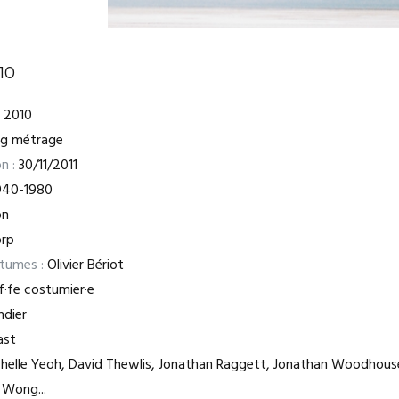
10
2010
ng métrage
n :
30/11/2011
940-1980
on
rp
stumes :
Olivier Bériot
·fe costumier·e
ndier
ast
helle Yeoh, David Thewlis, Jonathan Raggett, Jonathan Woodhous
 Wong...