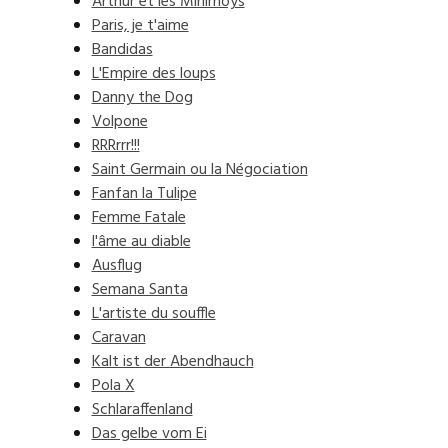
Arthur et les Minimoys
Paris, je t'aime
Bandidas
L'Empire des loups
Danny the Dog
Volpone
RRRrrr!!!
Saint Germain ou la Négociation
Fanfan la Tulipe
Femme Fatale
l'âme au diable
Ausflug
Semana Santa
L'artiste du souffle
Caravan
Kalt ist der Abendhauch
Pola X
Schlaraffenland
Das gelbe vom Ei