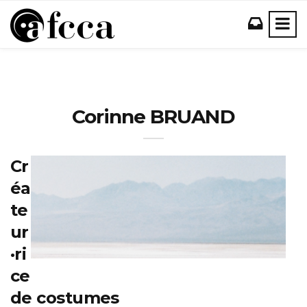
Corinne BRUAND
Cr
éa
te
ur
·ri
ce
de costumes