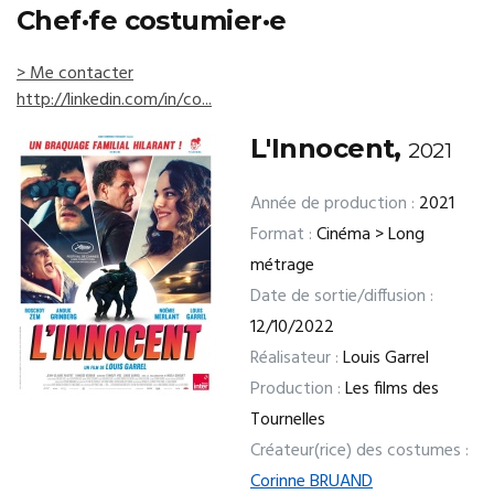
Chef·fe costumier·e
> Me contacter
http://linkedin.com/in/co...
L'Innocent,
2021
Année de production :
2021
Format :
Cinéma > Long
métrage
Date de sortie/diffusion :
12/10/2022
Réalisateur :
Louis Garrel
Production :
Les films des
Tournelles
Créateur(rice) des costumes :
Corinne BRUAND