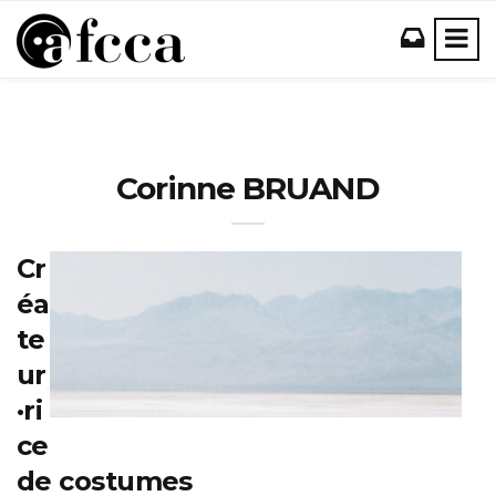
Corinne BRUAND
Cr
éa
te
ur
·ri
ce
de costumes