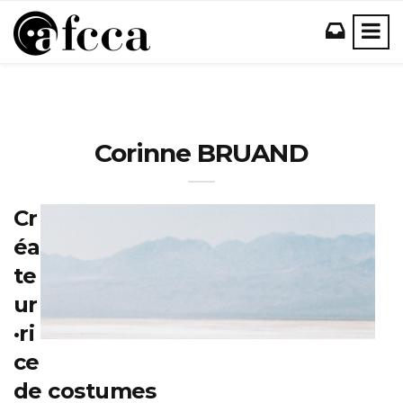
Corinne BRUAND
Cr
éa
te
ur
·ri
ce
de costumes