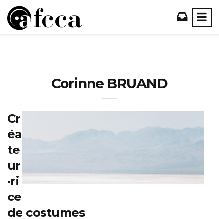
Corinne BRUAND
Cr
éa
te
ur
·ri
ce
de costumes