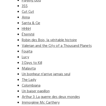
Playing God
355
Cut Cut
Anna
Santa & Cie
HHhH
Éternité
Robin des Bois, la véritable histoire
Valerian and the City of a Thousand Planets
Foujita
Lucy
3 Days to Kill
Malavita
Un bonheur n'arrive jamais seul
The Lady
Colombiana
Un baiser papillon
Arthur 3: La guerre des deux mondes
Immogène Mc Carthery