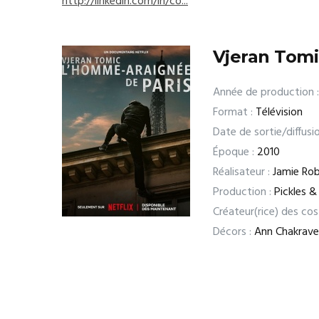
http://linkedin.com/in/co...
Vjeran Tomi
Année de production :
Format :
Télévision
Date de sortie/diffusio
Époque :
2010
Réalisateur :
Jamie Rob
Production :
Pickles &
Créateur(rice) des co
Décors :
Ann Chakrave