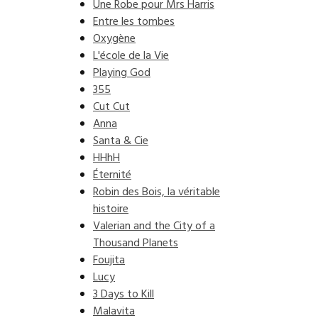
Une Robe pour Mrs Harris
Entre les tombes
Oxygène
L'école de la Vie
Playing God
355
Cut Cut
Anna
Santa & Cie
HHhH
Éternité
Robin des Bois, la véritable
histoire
Valerian and the City of a
Thousand Planets
Foujita
Lucy
3 Days to Kill
Malavita