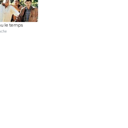
nu le temps
tache