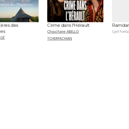
tères des
Crime dans l'Hérault
Ramda
tes
Chouchane ABELLO
Cyril Fonta
UGÉ
TCHERPACHIAN