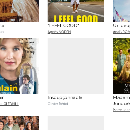
ata
"I FEEL GOOD"
Un peup
Gasc
Agnès NODEN
Anaïs RO
in
Insoupçonnable
Mademoi
Jonquiè
ie GLEDHILL
Olivier Bériot
Pierre-Je