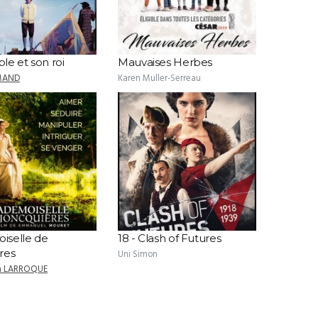
le et son roi
Mauvaises Herbes
MAND
Karen Muller-Serreau
selle de
18 - Clash of Futures
res
Uni Simon
an LARROQUE